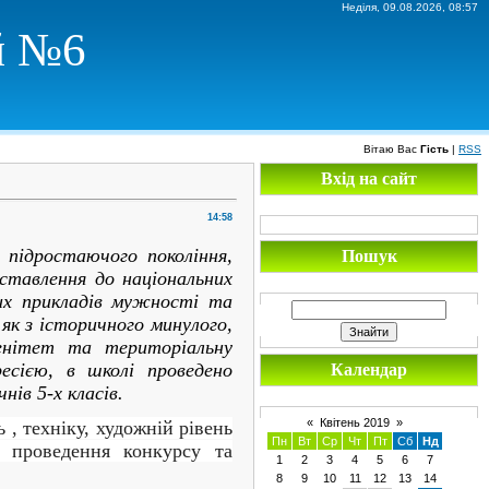
Неділя, 09.08.2026, 08:57
й №6
Вітаю Вас
Гість
|
RSS
Вхід на сайт
14:58
підростаючого покоління,
Пошук
ставлення до національних
щих прикладів мужності та
як з історичного минулого,
ренітет та територіальну
есією, в школі проведено
Календар
нів 5-х класів.
«
Квітень 2019
»
 техніку, художній рівень
Пн
Вт
Ср
Чт
Пт
Сб
Нд
с проведення конкурсу та
1
2
3
4
5
6
7
8
9
10
11
12
13
14