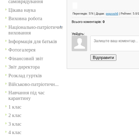
самоврядування
Цікава наука
Переглядів
:
574
|
Додав
:
popzosh6
|
Рейтинг
:
5.0
/
Виховна робота
Всього коментарів
:
0
Національно-патріотичне
виховання
Увійдіть:
Інформація для батьків
Фотогалерея
Відправити
Фінансовий звіт
Звіт директора
Розклад гуртків
Військово-патріотичн...
Навчання під час
карантину
1 клас
2 клас
3 клас
4 клас