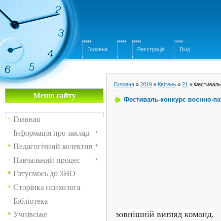
Головна
Реєстрація
Вхід
Головна
»
2019
»
Квітень
»
21
» Фестиваль-
Меню сайту
Фестиваль-конкурс воєнно-пат
Главная
Інформація про заклад
Педагогічний колектив
Навчальний процес
Готуємось до ЗНО
Сторінка психолога
Бібліотека
зовнішній вигляд команд.
Учнівське