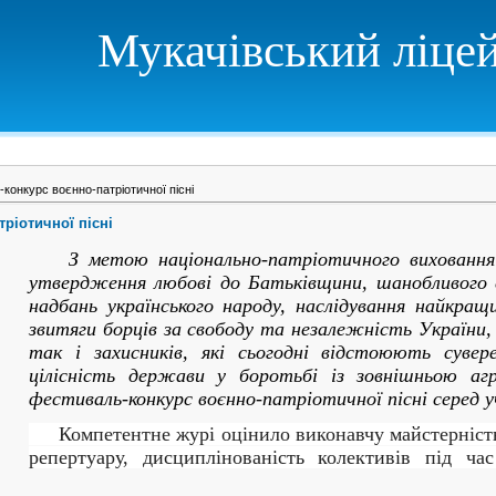
Мукачівський ліце
конкурс воєнно-патріотичної пісні
ріотичної пісні
З метою національно-патріотичного виховання 
утвердження любові до Батьківщини, шанобливого 
надбань українського народу, наслідування найкра
звитяги борців за свободу та незалежність України, 
так і захисників, які сьогодні відстоюють суве
цілісність держави у боротьбі із зовнішньою агр
фестиваль-конкурс воєнно-патріотичної пісні серед уч
Компетентне журі оцінило виконавчу майстерність ,
репертуару, дисциплінованість колективів під ча