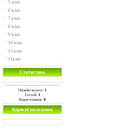
5 клас
6 клас
7 клас
8 клас
9 клас
10 клас
11 клас
11клас
Статистика
Онлайн всього:
1
Гостей:
1
Користувачів:
0
Корисні посилання